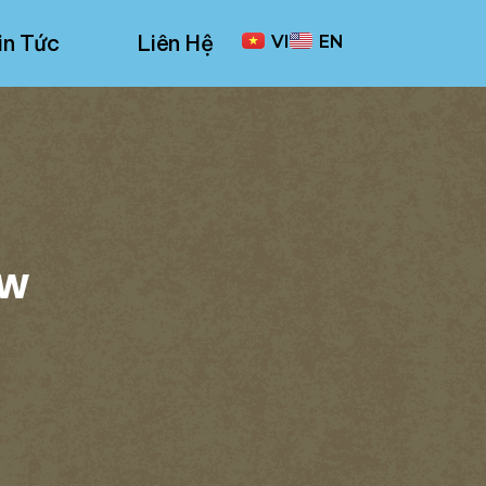
in Tức
Liên Hệ
VI
EN
EW