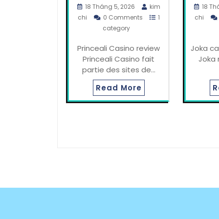
18 Tháng 5, 2026
kim
18 Th
chi
0 Comments
1
chi
category
Princeali Casino review
Joka ca
Princeali Casino fait
Joka 
partie des sites de…
Read More
R