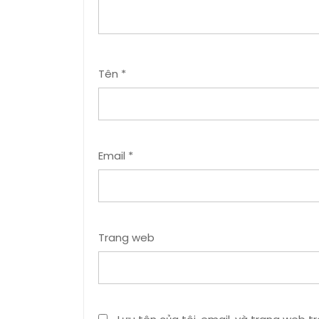
Tên
*
Email
*
Trang web