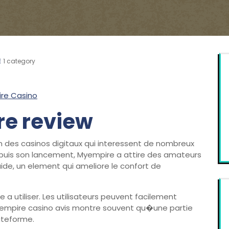
1 category
ire Casino
re review
des casinos digitaux qui interessent de nombreux
Depuis son lancement, Myempire a attire des amateurs
uide, un element qui ameliore le confort de
a utiliser. Les utilisateurs peuvent facilement
 empire casino avis montre souvent qu�une partie
ateforme.