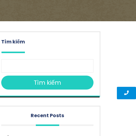
Tìm kiếm
Tìm kiếm
Recent Posts