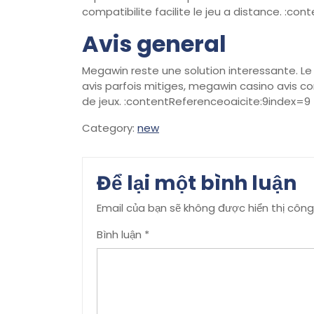
compatibilite facilite le jeu a distance. :c
Avis general
Megawin reste une solution interessante. L
avis parfois mitiges, megawin casino avis 
de jeux. :contentReferenceoaicite:9index=9
Category:
new
Để lại một bình luận
Email của bạn sẽ không được hiển thị công 
Bình luận
*