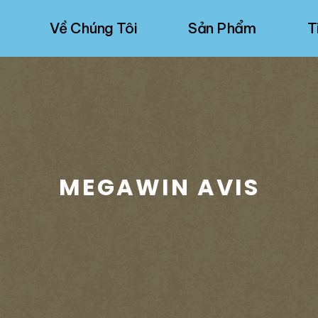
Về Chúng Tôi
Sản Phẩm
T
MEGAWIN AVIS