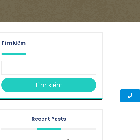
Tìm kiếm
Tìm kiếm
Recent Posts