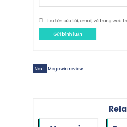
Lưu tên của tôi, email, và trang web tr
Next:
Megawin review
Rela