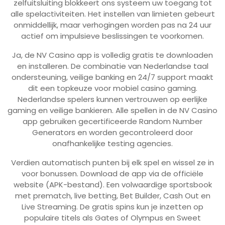
zelfuitsluiting blokkeert ons systeem uw toegang tot
alle spelactiviteiten. Het instellen van limieten gebeurt
onmiddellijk, maar verhogingen worden pas na 24 uur
actief om impulsieve beslissingen te voorkomen.
Ja, de NV Casino app is volledig gratis te downloaden
en installeren. De combinatie van Nederlandse taal
ondersteuning, veilige banking en 24/7 support maakt
dit een topkeuze voor mobiel casino gaming.
Nederlandse spelers kunnen vertrouwen op eerlijke
gaming en veilige bankieren. Alle spellen in de NV Casino
app gebruiken gecertificeerde Random Number
Generators en worden gecontroleerd door
onafhankelijke testing agencies.
Verdien automatisch punten bij elk spel en wissel ze in
voor bonussen. Download de app via de officiële
website (APK-bestand). Een volwaardige sportsbook
met prematch, live betting, Bet Builder, Cash Out en
Live Streaming. De gratis spins kun je inzetten op
populaire titels als Gates of Olympus en Sweet