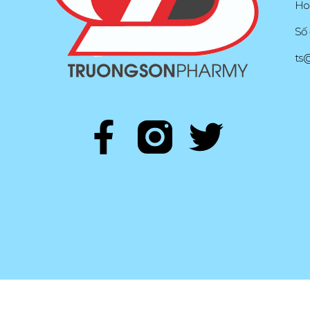
Hot
Số 
ts