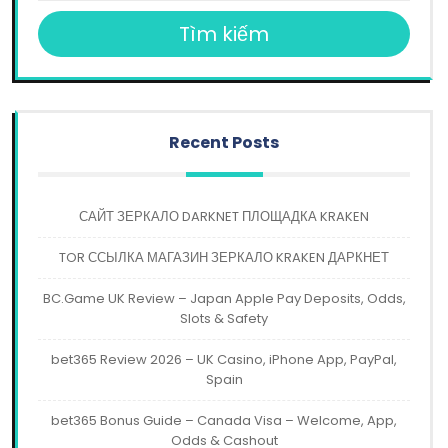
Tìm kiếm
Recent Posts
САЙТ ЗЕРКАЛО DARKNET ПЛОЩАДКА KRAKEN
TOR ССЫЛКА МАГАЗИН ЗЕРКАЛО KRAKEN ДАРКНЕТ
BC.Game UK Review – Japan Apple Pay Deposits, Odds,
Slots & Safety
bet365 Review 2026 – UK Casino, iPhone App, PayPal,
Spain
bet365 Bonus Guide – Canada Visa – Welcome, App,
Odds & Cashout