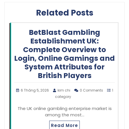
Related Posts
BetBlast Gambling
Establishment UK:
Complete Overview to
Login, Online Gamings and
System Attributes for
British Players
6 Tháng 5, 2026
kim chi
0 Comments
1
category
The UK online gambling enterprise market is
among the most…
Read More