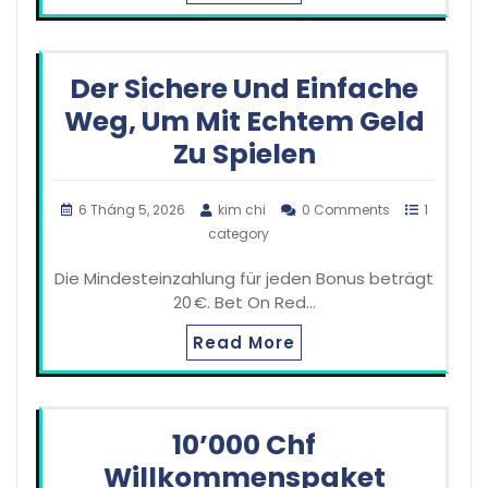
Der Sichere Und Einfache
Weg, Um Mit Echtem Geld
Zu Spielen
6 Tháng 5, 2026
kim chi
0 Comments
1
category
Die Mindesteinzahlung für jeden Bonus beträgt
20 €. Bet On Red…
Read More
10’000 Chf
Willkommenspaket