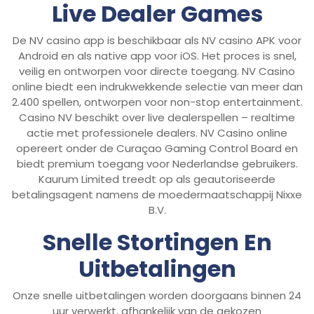
Live Dealer Games
De NV casino app is beschikbaar als NV casino APK voor
Android en als native app voor iOS. Het proces is snel,
veilig en ontworpen voor directe toegang. NV Casino
online biedt een indrukwekkende selectie van meer dan
2.400 spellen, ontworpen voor non-stop entertainment.
Casino NV beschikt over live dealerspellen – realtime
actie met professionele dealers. NV Casino online
opereert onder de Curaçao Gaming Control Board en
biedt premium toegang voor Nederlandse gebruikers.
Kaurum Limited treedt op als geautoriseerde
betalingsagent namens de moedermaatschappij Nixxe
B.V.
Snelle Stortingen En
Uitbetalingen
Onze snelle uitbetalingen worden doorgaans binnen 24
uur verwerkt, afhankelijk van de gekozen