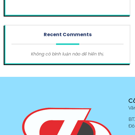
Recent Comments
Không có bình luận nào để hiển thị.
C
Văn
BT
Đôn