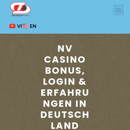
Về Chúng Tôi
Sản Ph
Tin Tức
Liên Hệ
VI
EN
NV
CASINO
BONUS,
LOGIN &
ERFAHRU
NGEN IN
DEUTSCH
LAND