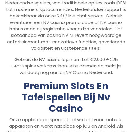
Nederlandse spelers, van traditionele opties zoals iDEAL
tot moderne cryptocurrencies. Nederlandse support is
beschikbaar via onze 24/7 live chat service. Gebruik
eventueel een NV casino promo code of NV casino
bonus code bij registratie voor extra voordelen. Het
slotaanbod van casino NV NL levert hoogwaardige
entertainment met innovatieve functies, gevarieerde
volatiliteit en uitstekende titels.
Gebruik de NV casino login om tot €2.000 + 225
Gratisspins welkomstbonus te claimen en meld je
vandaag nog aan bij NV Casino Nederland.
Premium Slots En
Tafelspellen Bij Nv
Casino
Onze applicatie is speciaal ontwikkeld voor mobiele
apparaten en werkt naadloos op iOS en Android. Als