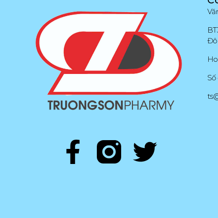
C
Văn
BT
Đôn
Hot
Số 
ts