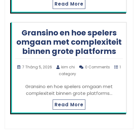
Read More
Gransino en hoe spelers
omgaan met complexiteit
binnen grote platforms
7 Tháng 5, 2026
kim chi
0 Comments
1
category
Gransino en hoe spelers omgaan met
complexiteit binnen grote platforms…
Read More