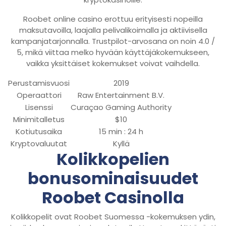
Roobet online casino erottuu erityisesti nopeilla
maksutavoilla, laajalla pelivalikoimalla ja aktiivisella
kampanjatarjonnalla. Trustpilot-arvosana on noin 4.0 /
5, mikä viittaa melko hyvään käyttäjäkokemukseen,
vaikka yksittäiset kokemukset voivat vaihdella.
Perustamisvuosi
2019
Operaattori
Raw Entertainment B.V.
Lisenssi
Curaçao Gaming Authority
Minimitalletus
$10
Kotiutusaika
15 min : 24 h
Kryptovaluutat
Kyllä
Kolikkopelien
bonusominaisuudet
Roobet Casinolla
Kolikkopelit ovat Roobet Suomessa -kokemuksen ydin,