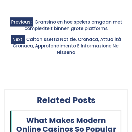
Previous:
Gransino en hoe spelers omgaan met
complexiteit binnen grote platforms
Next:
Caltanissetta Notizie, Cronaca, Attualità
Cronaca, Approfondimento E Informazione Nel
Nisseno
Related Posts
What Makes Modern
Online Casinos So Popular