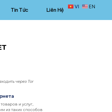
VI
EN
Tin Tức
Liên Hệ
ET
аходить через Tor
ернета
оваров и услуг,
им из таких способов