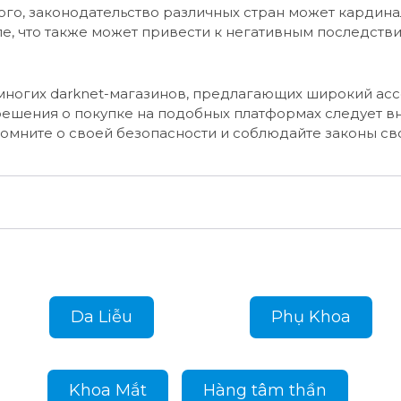
ого, законодательство различных стран может кардина
е, что также может привести к негативным последстви
з многих darknet-магазинов, предлагающих широкий ас
решения о покупке на подобных платформах следует в
омните о своей безопасности и соблюдайте законы св
Da Liễu
Phụ Khoa
Khoa Mắt
Hàng tâm thần