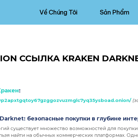
Về Chúng Tôi
Sản Phẩm
ION ССЫЛКА KRAKEN DARKN
Кракен
:
wp2apxtgqtoy67gzggozvuzmglc7yq35ysboad.onion/
(з
Darknet: безопасные покупки в глубине инт
гий существует множество возможностей для покупки т
льзя найти на обычных коммерческих платформах. Одн