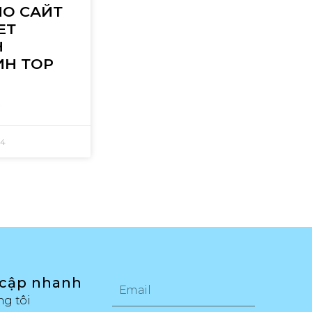
ЛО САЙТ
ЕТ
Н
ИН ТОР
»
24
 cập nhanh
ng tôi