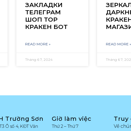
ЗАКЛАДКИ
ЗЕРКА
ТЕЛЕГРАМ
ДАРКН
ШОП ТОР
КРАКЕ
КРАКЕН БОТ
МАГАЗ
READ MORE »
READ MORE 
Tháng 6 7, 2024
Tháng 6 7, 20
H Trường Sơn
Giờ làm việc
Truy
T3 Ô số 4, KĐT Văn
Thứ 2 – Thứ 7
Về chú