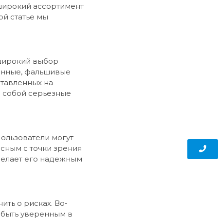
 широкий ассортимент
ой статье мы
 широкий выбор
данные, фальшивые
ставленных на
а собой серьезные
Пользователи могут
асным с точки зрения
делает его надежным
ить о рисках. Во-
я быть уверенным в