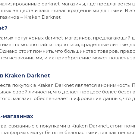
циализированные darknet-магазины, где предлагается
нных веществ и заканчивая краденными данными. В эт
азинов – Kraken Darknet.
et?
из самых популярных darknet-магазинов, предлагающий
ортимента можно найти наркотики, краденные личные 
Однако стоит помнить, что большинство товаров, пред
тся незаконными, и их приобретение может повлечь з
в Kraken Darknet
тв покупок в Kraken Darknet является анонимность. 
ывая своей личности, что делает процесс более безоп
того, магазин обеспечивает шифрование данных, что 
t-магазинах
, связанные с покупками в Kraken Darknet, стоит помн
платформах могут быть не безопасными, так как нельз