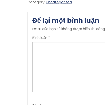
Category:
Uncategorized
Để lại một bình luận
Email của bạn sẽ không được hiển thị công 
Bình luận
*