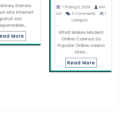
 Money Games
7 Tháng 5, 2026
kim
un site internet
chi
0 Comments
1
gratuit est
category
dispensable…
What Makes Modern
ead More
Online Casinos So
Popular Online casino
sites…
Read More