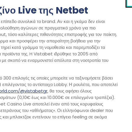
ίνο Live της Netbet
ι επίπεδο συνολικά το brand. Αν και η γκάμα δεν είναι
ακολούθηση αγώνων σε πραγματικό χρόνο για πιο
t, τόσο καλύτερες πιθανότητες επιστροφής για τον παίκτη.
όρμα και προσφέρει την απαραίτητη βοήθεια για την
 τηρεί κατά γράμμα τη νομοθεσία και παρεμποδίζει τα
α προϊόντα της. H Vistabet ιδρύθηκε το 2005 από
 με σκοπό να εναρμονιστεί απόλυτα στη νοοτροπία του
300 επιλογές τις οποίες μπορείτε να ταξινομήσετε βάσει
 επιλέγοντας το αντίστοιχο Lobby. Η ρουλέτα, που αποτελεί
orld.com/@vistabetgr
, θα τους αφήσει όλους
σμάτων (0,10€ έως και 10.000€ σε επιλεγμένα τραπέζια).
bet Casino Live αποτελεί έναν από τους κορυφαίους
 βετεράνους του «αθλήματος». Οι ελληνόφωνοι dealer που
 και μπλακτζακ εντείνουν το επίγειο feeling σε ακόμα