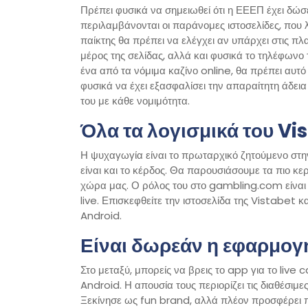
Πρέπει φυσικά να σημειωθεί ότι η ΕΕΕΠ έχει δώσε
περιλαμβάνονται οι παράνομες ιστοσελίδες, που λ
παίκτης θα πρέπει να ελέγχει αν υπάρχει στις 
μέρος της σελίδας, αλλά και φυσικά το τηλέφωνο
ένα από τα νόμιμα καζίνο online, θα πρέπει αυτό 
φυσικά να έχει εξασφαλίσει την απαραίτητη άδει
του με κάθε νομιμότητα.
Όλα τα λογισμικά του Vi
Η ψυχαγωγία είναι το πρωταρχικό ζητούμενο στη
είναι και το κέρδος. Θα παρουσιάσουμε τα πιο κε
χώρα μας. Ο ρόλος του στο gambling.com είναι ν
live. Επισκεφθείτε την ιστοσελίδα της Vistabet κ
Android.
Είναι δωρεάν η εφαρμογή
Στο μεταξύ, μπορείς να βρεις το app για το live c
Android. Η απουσία τους περιορίζει τις διαθέσιμε
Ξεκίνησε ως fun brand, αλλά πλέον προσφέρει π