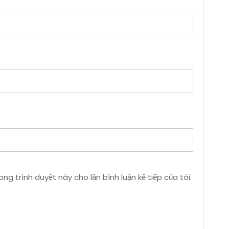
ong trình duyệt này cho lần bình luận kế tiếp của tôi.