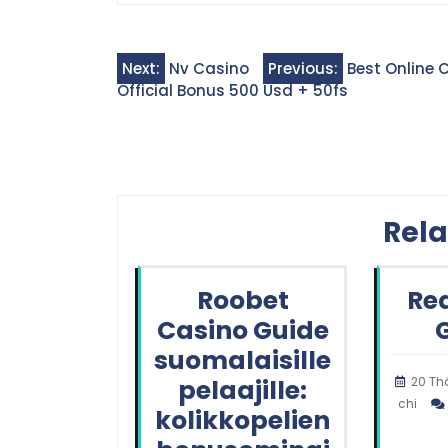
Next:
Nv Casino
Previous:
Best Online 
Official Bonus 500 Usd + 50fs
Rela
Roobet
Re
Casino Guide
suomalaisille
pelaajille:
20 Th
chi
kolikkopelien