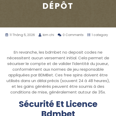
DÉPÔT
11 Tháng 5, 2026
kim chi
0 Comments
1 category
En revanche, les bdmbet no deposit codes ne
nécessitent aucun versement initial. Cela permet de
sécuriser le compte et de valider l’identité du joueur,
conformément aux normes de jeu responsable
appliquées par BDMBet. Ces free spins doivent être
utilisés dans un délai précis (souvent 24 à 48 heures),
et les gains générés peuvent être soumis à des
conditions de mise, généralement autour de 35x.
Sécurité Et Licence
Bdmbet