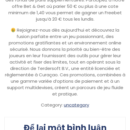
offre Bet & Get où parier 50 € ou plus à une cote
minimum de 1,40 vous permet de gagner un Freebet
jusqu’à 20 € tous les lundis.
Rejoignez-nous dès aujourd’hui et découvrez la
fusion parfaite entre un jeu passionnant, des
promotions gratifiantes et un environnement online
sécurisé. Nous donnons la priorité au bien-être des
joueurs en leur fournissant des outils pour gérer leur
activité et fixer des limites, tout en opérant sous la
direction de Terdersoft B.V., une entité licenciée et
réglementée à Curaçao. Ces promotions, combinées à
une gamme variée d’options de paiement et à un
support multidevises, créent un parcours de jeu fluide
et pratique.
Category:
uncategory
Để lại một bình luận