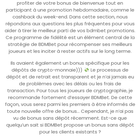
profiter de votre bonus de bienvenue tout en
participant à une promotion hebdomadaire, comme le
cashback du week-end. Dans cette section, nous
répondons aux questions les plus fréquentes pour vous
aider à tirer le meilleur parti de vos bdmbet promotions.
Ce programme de fidélité est un élément central de la
stratégie de BDMBet pour récompenser ses meilleurs
joueurs et les inciter à rester actifs sur le long terme.
Ils avaient également un bonus spécifique pour les
dépôts de crypto-monnaie)))
Le processus de
dépôt et de retrait est transparent et je n’ai jamais eu
de problèmes avec les délais ou les frais de
transaction. Pour tous les joueurs de cryptographie, je
recommande fortement d’essayer BDMBet. De cette
façon, vous serez parmi les premiers à être informés de
toute nouvelle offre de bonus… Cependant, je n’ai pas
vu de bonus sans dépôt récemment. Est-ce que
quelqu’un sait si BDMBet propose un bonus sans dépôt
pour les clients existants ?