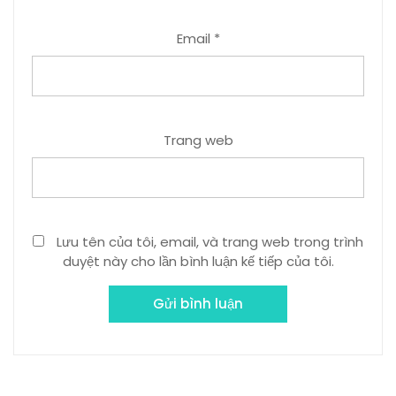
Email
*
Trang web
Lưu tên của tôi, email, và trang web trong trình
duyệt này cho lần bình luận kế tiếp của tôi.