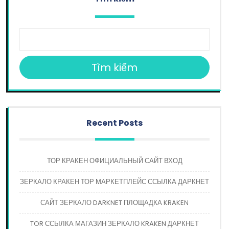
Tìm kiếm
Recent Posts
ТОР КРАКЕН ОФИЦИАЛЬНЫЙ САЙТ ВХОД
ЗЕРКАЛО КРАКЕН ТОР МАРКЕТПЛЕЙС ССЫЛКА ДАРКНЕТ
САЙТ ЗЕРКАЛО DARKNET ПЛОЩАДКА KRAKEN
TOR ССЫЛКА МАГАЗИН ЗЕРКАЛО KRAKEN ДАРКНЕТ