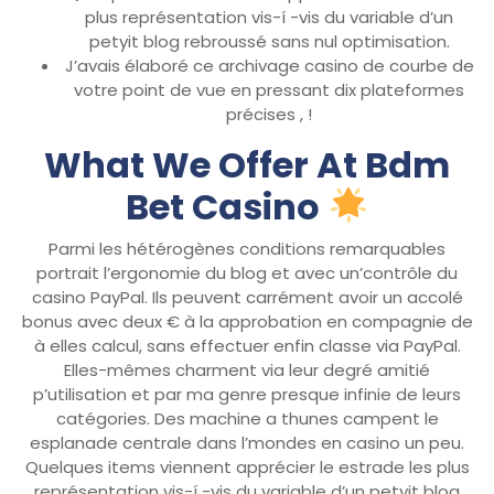
plus représentation vis-í -vis du variable d’un
petyit blog rebroussé sans nul optimisation.
J’avais élaboré ce archivage casino de courbe de
votre point de vue en pressant dix plateformes
précises , !
What We Offer At Bdm
Bet Casino
Parmi les hétérogènes conditions remarquables
portrait l’ergonomie du blog et avec un’contrôle du
casino PayPal. Ils peuvent carrément avoir un accolé
bonus avec deux € à la approbation en compagnie de
à elles calcul, sans effectuer enfin classe via PayPal.
Elles-mêmes charment via leur degré amitié
p’utilisation et par ma genre presque infinie de leurs
catégories. Des machine a thunes campent le
esplanade centrale dans l’mondes en casino un peu.
Quelques items viennent apprécier le estrade les plus
représentation vis-í -vis du variable d’un petyit blog