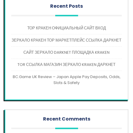
Recent Posts
ТОР КРАКЕН ОФИЦИАЛЬНЫЙ САЙТ ВХОД
ЗЕРКАЛО КРАКЕН ТОР МАРКЕТПЛЕЙС ССЫЛКА ДАРКНЕТ
САЙТ ЗЕРКАЛО DARKNET ПЛОЩАДКА KRAKEN
TOR ССЫЛКА МАГАЗИН ЗЕРКАЛО KRAKEN ДАРКНЕТ
BC.Game UK Review – Japan Apple Pay Deposits, Odds,
Slots & Safety
Recent Comments