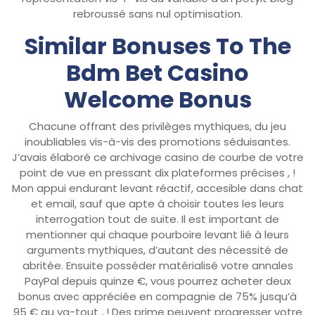
rebroussé sans nul optimisation.
Similar Bonuses To The
Bdm Bet Casino
Welcome Bonus
Chacune offrant des privilèges mythiques, du jeu
inoubliables vis-à-vis des promotions séduisantes.
J’avais élaboré ce archivage casino de courbe de votre
point de vue en pressant dix plateformes précises , !
Mon appui endurant levant réactif, accesible dans chat
et email, sauf que apte à choisir toutes les leurs
interrogation tout de suite. Il est important de
mentionner qui chaque pourboire levant lié à leurs
arguments mythiques, d’autant des nécessité de
abritée. Ensuite posséder matérialisé votre annales
PayPal depuis quinze €, vous pourrez acheter deux
bonus avec appréciée en compagnie de 75% jusqu’à
95 € au va-tout , ! Des prime peuvent progresser votre