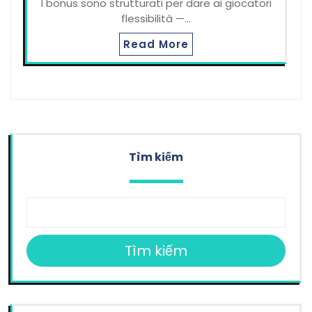
I bonus sono strutturati per dare ai giocatori
flessibilità —…
Read More
Tìm kiếm
Tìm kiếm